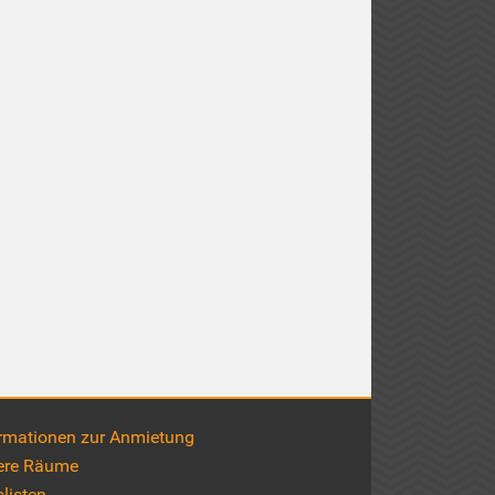
rmationen zur Anmietung
ere Räume
slisten