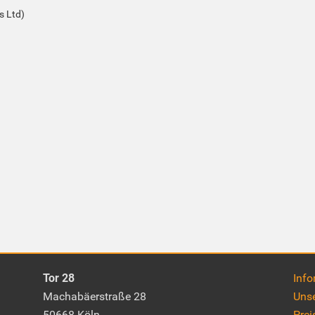
s Ltd)
Tor 28
Info
Machabäerstraße 28
Uns
50668 Köln
Prei