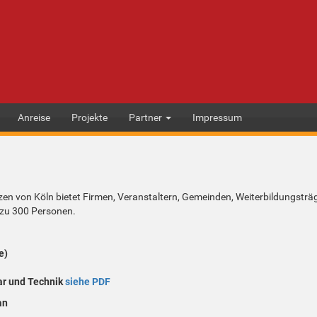
Anreise
Projekte
Partner
Impressum
en von Köln bietet Firmen, Veranstaltern, Gemeinden, Weiterbildungstr
 zu 300 Personen.
e)
ar und Technik
siehe PDF
an